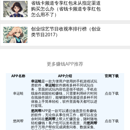
省钱卡频道专享红包未从指定渠道
购买怎么办（省钱卡频道专享红包
怎么用不了）
创业综艺节目收视率排行榜（创业
类节目2017）
更多赚钱APP推荐
APP名称
APP介绍
官网下载
幸运蛙
是一款方便用户使用的手机游戏试玩
类软件，
幸运蛙
软件拥有多种不同试玩任
务，里面的试玩内容也是很不错的，手机在
幸运蛙
线操作就能轻松赚钱，只需要利用碎片时间
点击下载
在线操作就行，能够随时快速提供多种不同
体验上手简单轻松，软件里面每天都可以进
行提现。
悠闲帮
APP是一款可以通过做悬赏任务赚钱
的软件，无论你从事任何工作，都可以在业
余时间在
悠闲帮
上帮人忙赚赏金，随时随地
悠闲帮
点击下载
轻松赚钱！客户也可以发布悬赏、用
悠闲帮
的千万用户帮你完成调查问卷、数据采集、