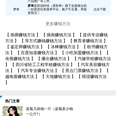
产品推广等工作。
梦单
是胜冠科技（原秒单）旗下全新推出的
梦单
一款悬赏任务接单平台，账户不互通，界面
点击下载
更简洁！
更多赚钱方法
【
画廊赚钱方法
】 【
插画赚钱方法
】 【
提供专业赚钱
方法
】 【
等方式赚钱赚钱方法
】 【
教育者赚钱方法
】
【
鉴定师赚钱方法
】 【
冰棒赚钱方法
】 【
租书赚钱方
法
】 【
百度知道赚钱方法
】 【
小吃加盟赚钱方法
】 【
央视赚钱方法
】 【
播出赚钱方法
】 【
汽修学校赚钱方法
】 【
四川省轻工工程学校赚钱方法
】 【
汽车美容赚钱方
法
】 【
汽车专业赚钱方法
】 【
景点门票赚钱方法
】 【
越南盾赚钱方法
】 【
大地赚钱方法
】 【
情谊赚钱方法
】
热门文章
蓝莓几块钱一斤（蓝莓多少钱
一公斤?）