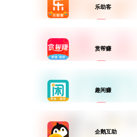
乐助客
高性能和特殊轮胎价格更高
高性能轮胎、全季轮胎和跑气
0投资
保用轮胎的价格会更高。
兼职日赚50元
轮胎尺寸影响价格
较大的轮胎往往更昂贵，因为它们需要
赏帮赚
更多的材料和更复杂的制造工艺。
乐助客是一款集互助悬
赏任务和自由发布任务
的平台
0投资
特定尺寸轮胎价格更高
某些特定尺寸的轮胎可能由于生产
量较低而价格更高。
兼职日赚50元
趣闲赚
赏帮赚APP是一款即赚
即提悬赏赚钱平台，创
造闲暇时间价值
0投资
兼职日赚50元
企鹅互助
新人任务领红包，1元秒