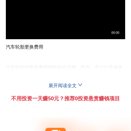
汽车轮胎更换费用
汽车轮胎的更换费用因轮胎的品牌、型号、尺寸以及服务
质量等因素而有所不同。以下是根据提供的相关资料整理
的相关信息：
展开阅读全文
不用投资一天赚50元？推荐0投资悬赏赚钱项目
轮胎价格
知名品牌轮胎价格较高
知名品牌如米其林、固特异和布里
奇斯通的轮胎价格通常较高，因为它们通常提供更好的耐
久性和性能。