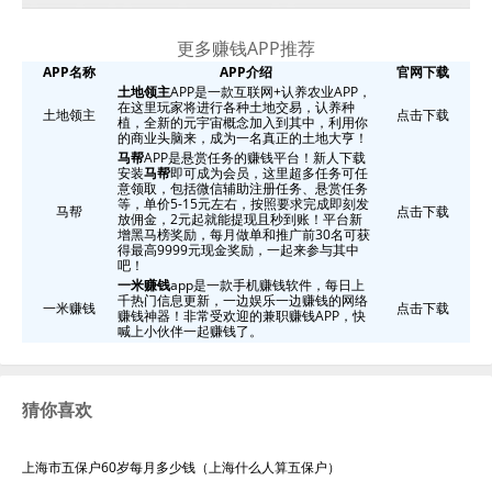
普通轮胎更换费用
如果是普通轮胎，换四个轮胎的手工费
大约在80元左右。
更多赚钱APP推荐
APP名称
APP介绍
官网下载
土地领主
APP是一款互联网+认养农业APP，
高端品牌轮胎费用
如果要更换国际一线品牌的轮胎，价格
在这里玩家将进行各种土地交易，认养种
土地领主
点击下载
植，全新的元宇宙概念加入到其中，利用你
通常在800元到2000元左右。
的商业头脑来，成为一名真正的土地大亨！
马帮
APP是悬赏任务的赚钱平台！新人下载
安装
马帮
即可成为会员，这里超多任务可任
意领取，包括微信辅助注册任务、悬赏任务
新能源汽车轮胎费用
新能源汽车轮胎需要500元左右一
等，单价5-15元左右，按照要求完成即刻发
马帮
点击下载
放佣金，2元起就能提现且秒到账！平台新
个。具体的费用也与新能源汽车本身的价位,和轮胎的质量
增黑马榜奖励，每月做单和推广前30名可获
得最高9999元现金奖励，一起来参与其中
以及选择的品牌有很大的关系,如果车子本身的价位高,自然
吧！
买轮胎的价格也会更高。
一米赚钱
app是一款手机赚钱软件，每日上
千热门信息更新，一边娱乐一边赚钱的网络
一米赚钱
点击下载
赚钱神器！非常受欢迎的兼职赚钱APP，快
喊上小伙伴一起赚钱了。
综上所述，汽车轮胎更换的费用因多种因素而异，包括轮
胎品牌、型号、尺寸、服务费用和地区差异等。如果您想
猜你喜欢
获得更准确的报价，建议您咨询当地的汽车维修服务提供
商或4S店，他们可以为您提供更详细的信息。
上海市五保户60岁每月多少钱（上海什么人算五保户）