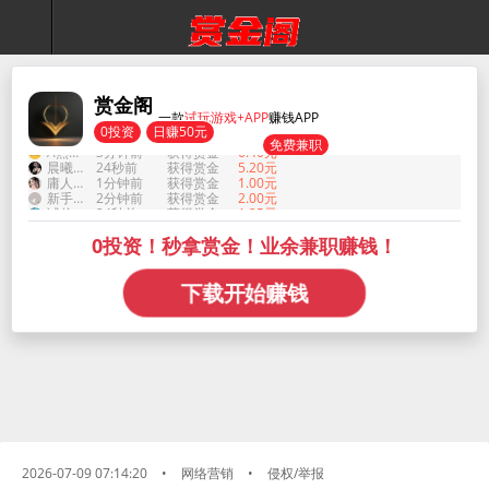
壹一🌾 文化传媒
55秒前
获得赏金
3.90元
A热情-CPA-积分墙
3分钟前
获得赏金
6.40元
晨曦最快乐
24秒前
获得赏金
5.20元
庸人自扰之
1分钟前
获得赏金
1.00元
新手必做任务
2分钟前
获得赏金
2.00元
诚信做任务
24秒前
获得赏金
1.25元
杪秋の草木
3分钟前
获得赏金
8.20元
赏金阁
点这领188
4分钟前
获得赏金
12.22元
一款
试玩游戏+APP
赚钱APP
壹一🌾 文化传媒
55秒前
获得赏金
3.90元
0投资
日赚50元
A热情-CPA-积分墙
3分钟前
获得赏金
6.40元
免费兼职
晨曦最快乐
24秒前
获得赏金
5.20元
庸人自扰之
1分钟前
获得赏金
1.00元
新手必做任务
2分钟前
获得赏金
2.00元
诚信做任务
24秒前
获得赏金
1.25元
0投资！秒拿赏金！业余兼职赚钱！
下载开始赚钱
2026-07-09 07:14:20
•
网络营销
•
侵权/举报